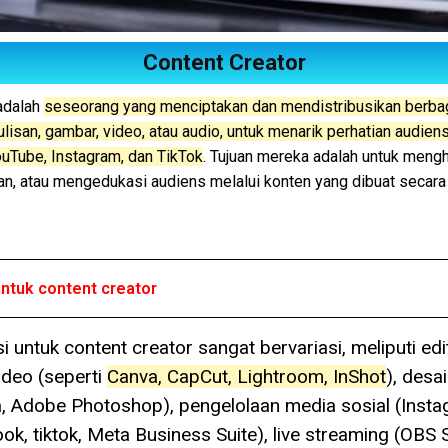
Content Creator
 adalah
seseorang yang menciptakan dan mendistribusikan berba
ulisan, gambar, video, atau audio, untuk menarik perhatian audien
YouTube, Instagram, dan TikTok
.
Tujuan mereka adalah untuk mengh
n, atau mengedukasi audiens melalui konten yang dibuat secara 
untuk content creator
si untuk content creator sangat bervariasi, meliputi edi
ideo (seperti
Canva, CapCut, Lightroom, InShot
), desa
, Adobe Photoshop), pengelolaan media sosial (Insta
ok, tiktok, Meta Business Suite), live streaming (OBS St