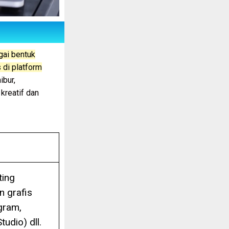
gai bentuk
s di platform
ibur,
kreatif dan
ting
in grafis
gram,
udio) dll.