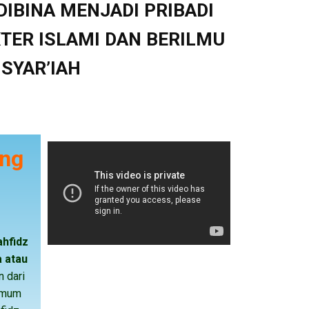
 DIBINA MENJADI PRIBADI
TER ISLAMI DAN BERILMU
SYAR’IAH
ang
ahfidz
a atau
n dari
umum