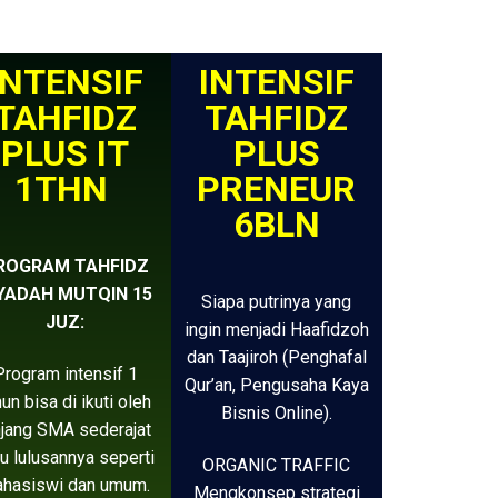
INTENSIF
INTENSIF
TAHFIDZ
TAHFIDZ
PLUS IT
PLUS
1THN
PRENEUR
6BLN
ROGRAM TAHFIDZ
YADAH MUTQIN 15
Siapa putrinya yang
JUZ:
ingin menjadi Haafidzoh
dan Taajiroh (Penghafal
Program intensif 1
Qur’an, Pengusaha Kaya
hun bisa di ikuti oleh
Bisnis Online).
njang SMA sederajat
u lulusannya seperti
ORGANIC TRAFFIC
hasiswi dan umum.
Mengkonsep strategi