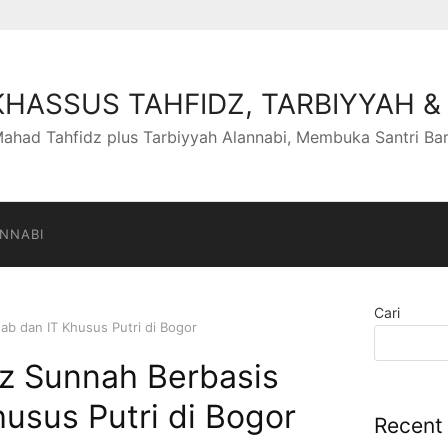
HASSUS TAHFIDZ, TARBIYYAH &
ahad Tahfidz plus Tarbiyyah Alannabi, Membuka Santri Ba
ANNABI
Cari
ab dan IT Khusus Putri di Bogor
dz Sunnah Berbasis
usus Putri di Bogor
Recent