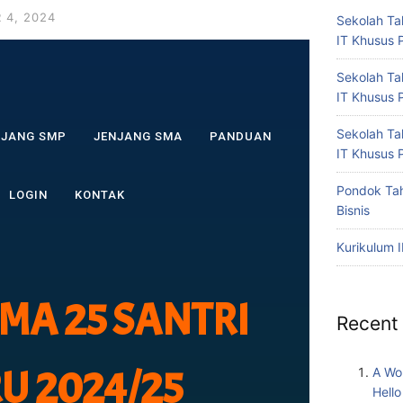
 4, 2024
Sekolah Ta
IT Khusus P
Sekolah Ta
IT Khusus P
Sekolah Ta
NJANG SMP
JENJANG SMA
PANDUAN
IT Khusus P
Pondok Tah
LOGIN
KONTAK
Bisnis
Kurikulum 
MA 25 SANTRI
Recent
U 2024/25
A Wo
Hello