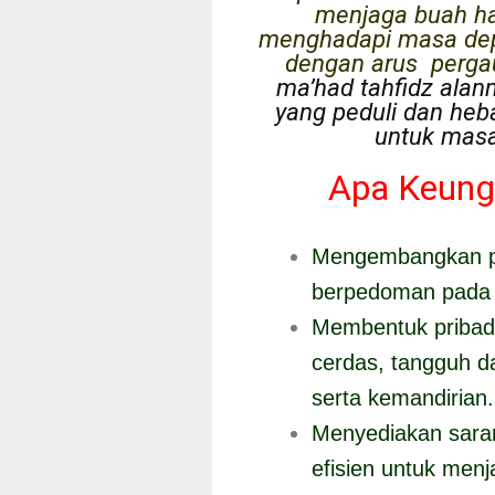
menjaga buah hat
menghadapi masa dep
dengan arus perga
ma’had tahfidz alann
yang peduli dan he
untuk masa
Apa Keung
Mengembangkan p
berpedoman pada 
Membentuk pribadi 
cerdas, tangguh da
serta kemandirian.
Menyediakan saran
efisien untuk menjad