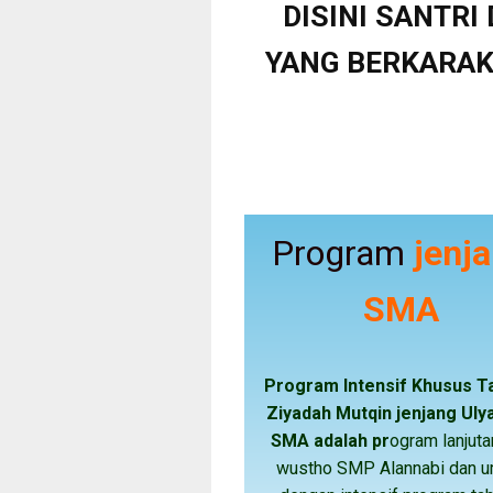
DISINI SANTRI
YANG BERKARAK
Program
jenj
SMA
Program Intensif Khusus T
Ziyadah Mutqin jenjang Uly
SMA adalah pr
ogram lanjuta
wustho SMP Alannabi dan 