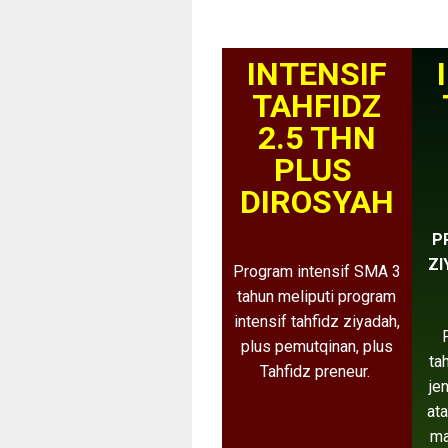
INTENSIF
TAHFIDZ
2.5 THN
PLUS
DIROSYAH
P
ZI
Program intensif SMA 3
tahun meliputi program
intensif tahfidz ziyadah,
plus pemutqinan, plus
ta
Tahfidz preneur.
je
ata
ma