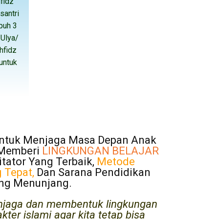
fidz
santri
puh 3
 Ulya/
hfidz
 untuk
.
Untuk Menjaga Masa Depan Anak
 Memberi
LINGKUNGAN BELAJAR
litator Yang Terbaik,
Metode
 Tepat,
Dan Sarana Pendidikan
ng Menunjang.
njaga dan membentuk lingkungan
kter islami agar kita tetap bisa